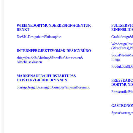
WIE EINE DORTMUNDER DESIGNAGENTUR
FULL SERVI
DENKT
EINEN BLIC
Die ®K-Designbüro Philosophie
Grafikdesign & 
Webdesign, Int
(WordPress), 
INTERNE PROJEKTE VOM ®K-DESIGNBÜRO
Social Media Ma
abigrafen.de® – Abishop & Portal für Abiturienten &
Pflege
Abschlussklassen
Produktion & Dr
MARKENAUFBAU FÜR STARTUPS &
EXISTENZGRÜNDER*INNEN
PRESSEARC
DORTMUND
Startup Designberatung für Gründer*innen in Dortmund
Presseartikel 
GASTRONOM
Speisekarten ges