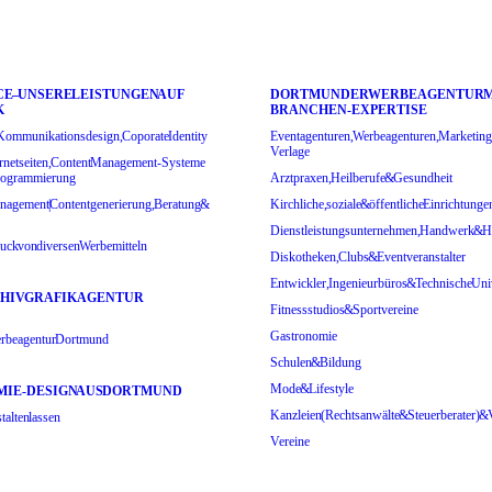
CE – UNSERE LEISTUNGEN AUF
DORTMUNDER WERBEAGENTUR M
K
BRANCHEN-EXPERTISE
Kommunikationsdesign, Coporate Identity
Eventagenturen, Werbeagenturen, Marketing
Verlage
ernetseiten, Content Management-Systeme
Programmierung
Arztpraxen, Heilberufe & Gesundheit
nagement | Contentgenerierung, Beratung &
Kirchliche, soziale & öffentliche Einrichtunge
Dienstleistungsunternehmen, Handwerk & H
uck von diversen Werbemitteln
Diskotheken, Clubs & Eventveranstalter
Entwickler, Ingenieurbüros & Technische Uni
HIV GRAFIKAGENTUR
Fitnessstudios & Sportvereine
Gastronomie
Werbeagentur Dortmund
Schulen & Bildung
Mode & Lifestyle
IE-DESIGN AUS DORTMUND
Kanzleien (Rechtsanwälte & Steuerberater) &
talten lassen
Vereine