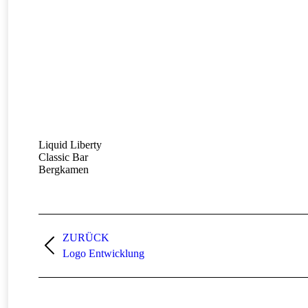
Liquid Liberty
Classic Bar
Bergkamen
Project
ZURÜCK
navigation
Previous
Logo Entwicklung
project: