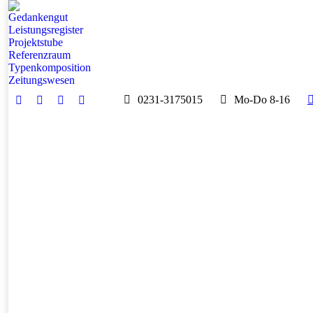
Gedankengut
Leistungsregister
Projektstube
Referenzraum
Typenkomposition
Zeitungswesen
0231-3175015
Mo-Do 8-16
E-
Whatsapp
Instagram
Facebook
Mail
page
page
page
page
opens
opens
opens
opens
in
in
in
in
new
new
new
new
window
window
window
window