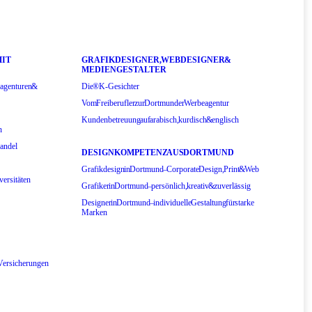
IT
GRAFIKDESIGNER, WEBDESIGNER &
MEDIENGESTALTER
agenturen &
Die ®K-Gesichter
Vom Freiberufler zur Dortmunder Werbeagentur
Kundenbetreuung auf arabisch, kurdisch & englisch
n
andel
DESIGNKOMPETENZ AUS DORTMUND
Grafikdesign in Dortmund – Corporate Design, Print & Web
versitäten
Grafiker in Dortmund – persönlich, kreativ & zuverlässig
Designer in Dortmund – individuelle Gestaltung für starke
Marken
 Versicherungen