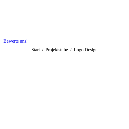
Bewerte uns!
Sie befinden sich hier:
Start
Projektstube
Logo Design