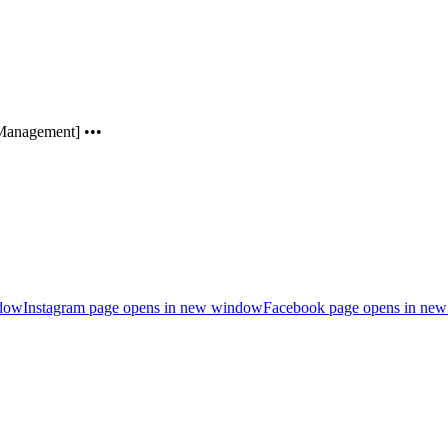
Management] •••
ndow
Instagram page opens in new window
Facebook page opens in ne