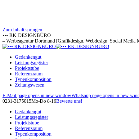
Zum Inhalt springen
••• RK-DESIGNBÜRO
– Werbeagentur Dortmund [Grafikdesign, Webdesign, Social Media 
Gedankengut
Leistungsregister
Projektstube
Referenzraum
Typenkomposition
Zeitungswesen
E-Mail page opens in new window
Whatsapp page opens in new wi
0231-3175015
Mo-Do 8-16
Bewerte uns!
Gedankengut
Leistungsregister
Projektstube
Referenzraum
Typenkomposition