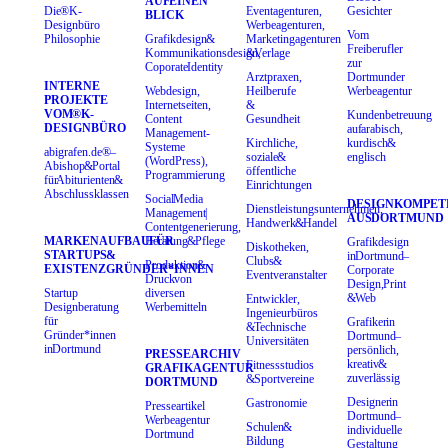
AUF EINEN
Die ®K-
Eventagenturen,
Gesichter
BLICK
Designbüro
Werbeagenturen,
Vom
Philosophie
Grafikdesign &
Marketingagenturen
Freiberufler
Kommunikationsdesign,
& Verlage
zur
Coporate Identity
Arztpraxen,
Dortmunder
INTERNE
Webdesign,
Heilberufe
Werbeagentur
PROJEKTE
Internetseiten,
&
VOM ®K-
Kundenbetreuung
Content
Gesundheit
DESIGNBÜRO
auf arabisch,
Management-
Kirchliche,
kurdisch &
Systeme
abigrafen.de® –
soziale &
englisch
(WordPress),
Abishop & Portal
öffentliche
Programmierung
für Abiturienten &
Einrichtungen
Abschlussklassen
Social Media
DESIGNKOMPET
Dienstleistungsunternehmen,
Management |
AUS DORTMUND
Handwerk & Handel
Contentgenerierung,
MARKENAUFBAU FÜR
Beratung & Pflege
Grafikdesign
Diskotheken,
STARTUPS &
in Dortmund –
Clubs &
Produktion &
EXISTENZGRÜNDER*INNEN
Corporate
Eventveranstalter
Druck von
Design, Print
Startup
diversen
& Web
Entwickler,
Designberatung
Werbemitteln
Ingenieurbüros
für
Grafiker in
& Technische
Gründer*innen
Dortmund –
Universitäten
in Dortmund
persönlich,
PRESSEARCHIV
kreativ &
Fitnessstudios
GRAFIKAGENTUR
zuverlässig
& Sportvereine
DORTMUND
Designer in
Gastronomie
Presseartikel
Dortmund –
Werbeagentur
Schulen &
individuelle
Dortmund
Bildung
Gestaltung