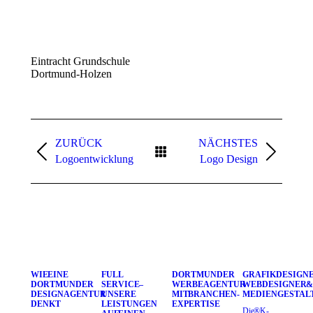
Eintracht Grundschule
Dortmund-Holzen
Project
ZURÜCK
NÄCHSTES
navigation
Previous
Next
Logoentwicklung
Logo Design
project:
project:
WIE EINE
FULL
DORTMUNDER
GRAFIKDESIGNE
DORTMUNDER
SERVICE –
WERBEAGENTUR
WEBDESIGNER &
DESIGNAGENTUR
UNSERE
MIT BRANCHEN-
MEDIENGESTAL
DENKT
LEISTUNGEN
EXPERTISE
Die ®K-