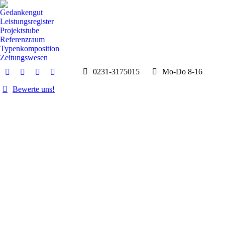
Gedankengut
Leistungsregister
Projektstube
Referenzraum
Typenkomposition
Zeitungswesen
0231-3175015
Mo-Do 8-16
E-
Whatsapp
Instagram
Facebook
Mail
page
page
page
Bewerte uns!
page
opens
opens
opens
opens
in
in
in
in
new
new
new
new
window
window
window
window