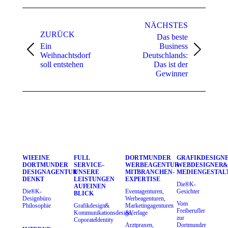
Kommentarnavigation
NÄCHSTES
ZURÜCK
Das beste
Ein
Business
Vorheriger
Nächster
Weihnachtsdorf
Deutschlands:
Beitrag:
Beitrag:
soll entstehen
Das ist der
Gewinner
WIE EINE
FULL
DORTMUNDER
GRAFIKDESIGNE
DORTMUNDER
SERVICE –
WERBEAGENTUR
WEBDESIGNER &
DESIGNAGENTUR
UNSERE
MIT BRANCHEN-
MEDIENGESTAL
DENKT
LEISTUNGEN
EXPERTISE
Die ®K-
AUF EINEN
Die ®K-
Eventagenturen,
Gesichter
BLICK
Designbüro
Werbeagenturen,
Vom
Philosophie
Grafikdesign &
Marketingagenturen
Freiberufler
Kommunikationsdesign,
& Verlage
zur
Coporate Identity
Arztpraxen,
Dortmunder