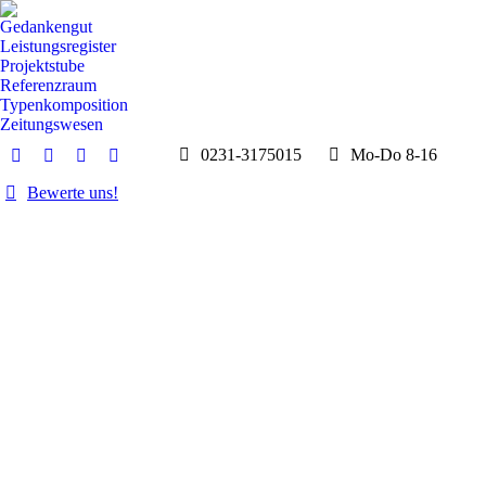
Gedankengut
Leistungsregister
Projektstube
Referenzraum
Typenkomposition
Zeitungswesen
0231-3175015
Mo-Do 8-16
E-
Whatsapp
Instagram
Facebook
Mail
page
page
page
Bewerte uns!
page
opens
opens
opens
opens
in
in
in
in
new
new
new
new
window
window
window
window