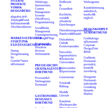
INTERNE
Webdesign,
Heilberufe
Werbeagentur
PROJEKTE
Internetseiten,
&
VOM ®K-
Kundenbetreuung
Content
Gesundheit
DESIGNBÜRO
auf arabisch,
Management-
Kirchliche,
kurdisch &
Systeme
abigrafen.de® –
soziale &
englisch
(WordPress),
Abishop & Portal
öffentliche
Programmierung
für Abiturienten &
Einrichtungen
Abschlussklassen
Social Media
DESIGNKOMPET
Dienstleistungsunternehmen,
Management |
AUS DORTMUND
Handwerk & Handel
Contentgenerierung,
MARKENAUFBAU FÜR
Beratung & Pflege
Grafikdesign
Diskotheken,
STARTUPS &
in Dortmund –
Clubs &
Produktion &
EXISTENZGRÜNDER*INNEN
Corporate
Eventveranstalter
Druck von
Design, Print
Startup
diversen
& Web
Entwickler,
Designberatung
Werbemitteln
Ingenieurbüros
für
Grafiker in
& Technische
Gründer*innen
Dortmund –
Universitäten
in Dortmund
persönlich,
PRESSEARCHIV
kreativ &
Fitnessstudios
GRAFIKAGENTUR
zuverlässig
& Sportvereine
DORTMUND
Designer in
Gastronomie
Presseartikel
Dortmund –
Werbeagentur
Schulen &
individuelle
Dortmund
Bildung
Gestaltung
für starke
Mode &
Marken
Lifestyle
GASTRONOMIE-
DESIGN AUS
Kanzleien
DORTMUND
(Rechtsanwälte
& Steuerberater)