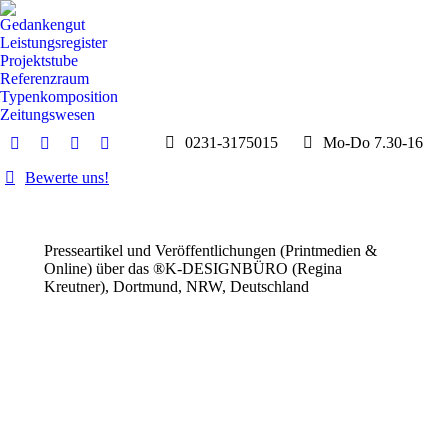
Gedankengut
Leistungsregister
Projektstube
Referenzraum
Typenkomposition
Zeitungswesen
0231-3175015
Mo-Do 7.30-16
E-
Whatsapp
Instagram
Facebook
Mail
page
page
page
Bewerte uns!
page
opens
opens
opens
opens
in
in
in
in
new
new
new
Presseartikel und Veröffentlichungen (Printmedien &
new
window
window
window
Online) über das ®K-DESIGNBÜRO (Regina
window
Kreutner), Dortmund, NRW, Deutschland