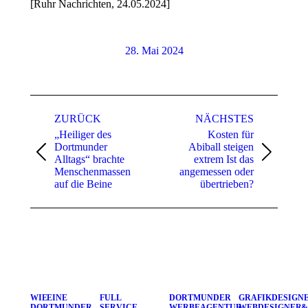
[Ruhr Nachrichten, 24.05.2024]
28. Mai 2024
Kommentarnavigation
ZURÜCK
NÄCHSTES
„Heiliger des
Kosten für
Dortmunder
Abiball steigen
Vorheriger
Nächster
Alltags“ brachte
extrem Ist das
Beitrag:
Beitrag:
Menschenmassen
angemessen oder
auf die Beine
übertrieben?
WIE EINE
FULL
DORTMUNDER
GRAFIKDESIGNE
DORTMUNDER
SERVICE –
WERBEAGENTUR
WEBDESIGNER &