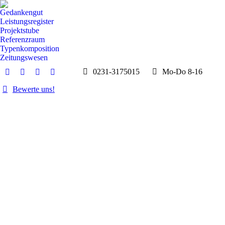
Gedankengut
Leistungsregister
Projektstube
Referenzraum
Typenkomposition
Zeitungswesen
0231-3175015
Mo-Do 8-16
E-
Whatsapp
Instagram
Facebook
Mail
page
page
page
Bewerte uns!
page
opens
opens
opens
opens
in
in
in
in
new
new
new
new
window
window
window
window